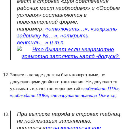
мест в строках
«Для обеспечения
рабочих мест необходимо»
и
«Особые
условия»
составляются в
повелительной форме,
например,
«
отключить…
«, «закрыть
задвижку №…», «открыть
вентиль…»
и т.п.
Записи в наряде должны быть конкретными, не
допускающими двойного толкования. Не допускается
указывать в качестве мероприятий
«
соблюдать ПТБ»,
«соблюдать ППБ», «не нарушать правила ТБ»
и т.д.
При выписке наряда в строках таблиц,
не подлежащих заполнению,
пишется
«
не назначается» «не