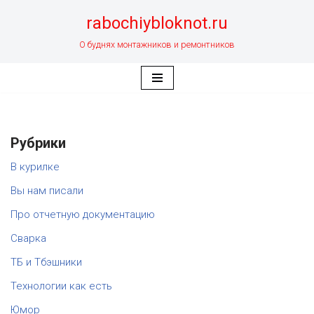
rabochiybloknot.ru
Перейти
О буднях монтажников и ремонтников
к
содержимому
Рубрики
В курилке
Вы нам писали
Про отчетную документацию
Сварка
ТБ и Тбэшники
Технологии как есть
Юмор