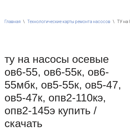
Перейти
Главная
\
Технологические карты ремонта насосов
\
ТУ на Н
к
содержимому
ту на насосы осевые
ов6-55, ов6-55к, ов6-
55мбк, ов5-55к, ов5-47,
ов5-47к, опв2-110кэ,
опв2-145э купить /
скачать