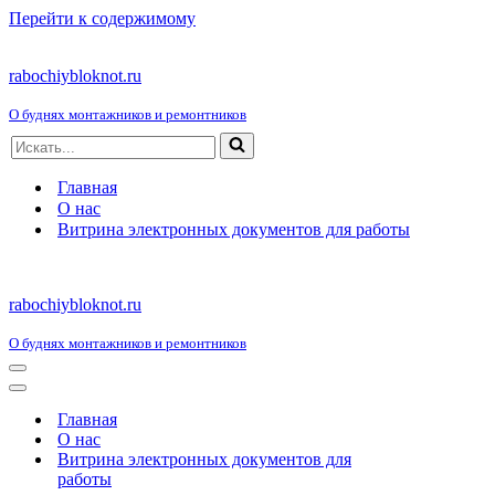
Перейти к содержимому
rabochiybloknot.ru
О буднях монтажников и ремонтников
Искать...
Главная
О нас
Витрина электронных документов для работы
rabochiybloknot.ru
О буднях монтажников и ремонтников
Меню
навигации
Меню
навигации
Главная
О нас
Витрина электронных документов для
работы