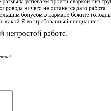
е размыла успеваем пройти сваркой низ тру
опровода ничего не останется,зато работа
 большим бонусом в кармане бежите голодн
ке какой Я востребованный специалист!
й непростой работе!
ечены
*