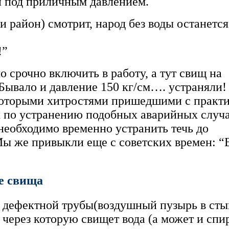
а и под приличным давлением.
и район) смотрит, народ без воды останется
!”
 срочно включить в работу, а тут свищ на
Бывало и давление 150 кг/см…. устраняли!
некоторыми хитростями пришедшими с практ
х по устранению подобных аварийных случа
 необходимо временно устранить течь до
 Мы же привыкли еще с советских времен: “
е свища
 дефектной трубы(воздушный пузырь в сты
 через которую свищет вода (а может и спир