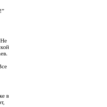
!”
 Не
икой
ев.
Все
ке в
т,