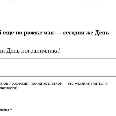
й еще по рюмке чая — сегодня же День
ли День пограничника!
 этой профессии, помните: главное — это желание учиться и
опасности!
ечены
*