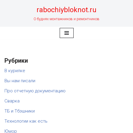
rabochiybloknot.ru
Перейти
О буднях монтажников и ремонтников
к
содержимому
Рубрики
В курилке
Вы нам писали
Про отчетную документацию
Сварка
ТБ и Тбэшники
Технологии как есть
Юмор