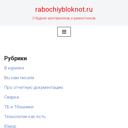
rabochiybloknot.ru
Перейти
О буднях монтажников и ремонтников
к
содержимому
Рубрики
В курилке
Вы нам писали
Про отчетную документацию
Сварка
ТБ и Тбэшники
Технологии как есть
Юмор