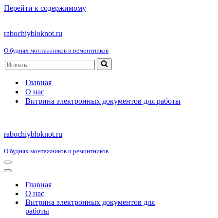
Перейти к содержимому
rabochiybloknot.ru
О буднях монтажников и ремонтников
Искать...
Главная
О нас
Витрина электронных документов для работы
rabochiybloknot.ru
О буднях монтажников и ремонтников
Меню
навигации
Меню
навигации
Главная
О нас
Витрина электронных документов для
работы