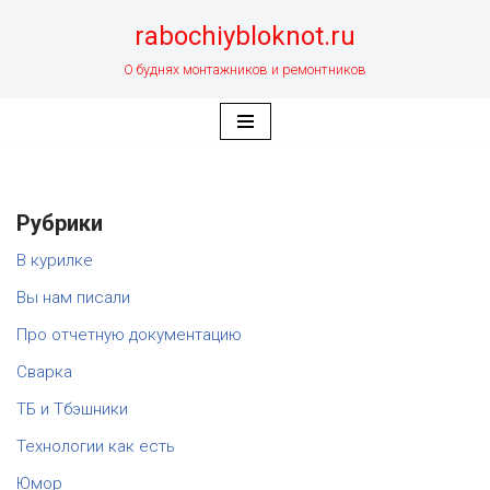
rabochiybloknot.ru
Перейти
О буднях монтажников и ремонтников
к
содержимому
Рубрики
В курилке
Вы нам писали
Про отчетную документацию
Сварка
ТБ и Тбэшники
Технологии как есть
Юмор