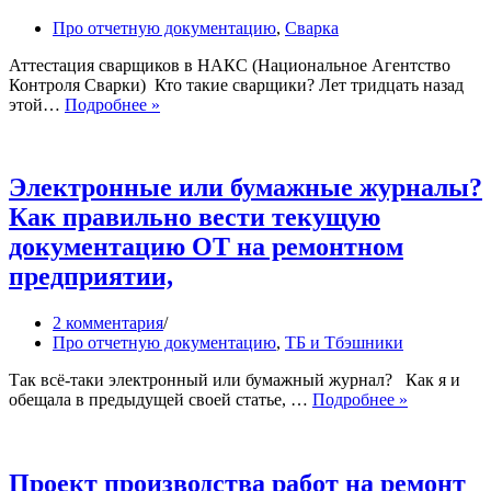
оборудования
Про отчетную документацию
,
Сварка
Аттестация сварщиков в НАКС (Национальное Агентство
Контроля Сварки) Кто такие сварщики? Лет тридцать назад
Что
этой…
Подробнее »
необходимо
знать
и
как
Электронные или бумажные журналы?
оформить
Как правильно вести текущую
заявку
на
документацию ОТ на ремонтном
обучение
предприятии,
и
продление
аттестации
2 комментария
сварщика
Про отчетную документацию
,
ТБ и Тбэшники
в
НАКС?
Так всё-таки электронный или бумажный журнал? Как я и
Электронн
обещала в предыдущей своей статье, …
Подробнее »
или
бумажные
журналы?
Как
Проект производства работ на ремонт