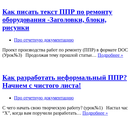
на
ремонт
Как писать текст ППР по ремонту
и
оборудования -Заголовки, блоки,
реконстр
оборудова
рисунки
Про отчетную документацию
Проект производства работ по ремонту (ППР) в формате DOC
Как
(Урок№3) Продолжая тему прошлой статьи…
Подробнее »
пис
тек
ПП
по
Как разработать неформальный ППР?
рем
Начнем с чистого листа!
обо
-За
бло
Про отчетную документацию
рис
С чего начать свою творческую работу? (урок№1) Настал час
Как
“Х”, когда вам поручили разработать…
Подробнее »
разработать
неформаль
ППР?