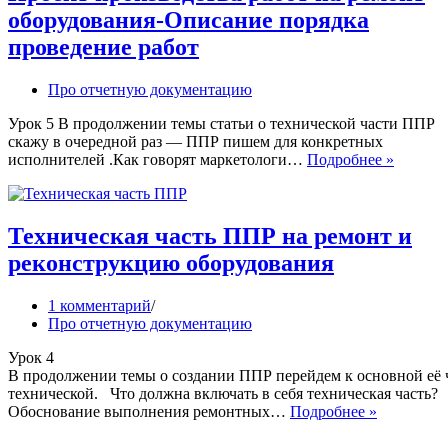
правильно
оборудования-Описание порядка
вести
текущую
проведение работ
документа
ОТ
Про отчетную документацию
на
ремонтном
Урок 5 В продолжении темы статьи о технической части ППР
предприят
скажу в очередной раз — ППР пишем для конкретных
Проект
исполнителей .Как говорят маркетологи…
Подробнее »
произво
работ
на
ремонт
Техническая часть ППР на ремонт и
оборудо
реконструкцию оборудования
Описан
порядка
провед
1 комментарий
работ
Про отчетную документацию
Урок 4
В продолжении темы о создании ППР перейдем к основной её 
технической. Что должна включать в себя техническая часть?
Техническ
Обоснование выполнения ремонтных…
Подробнее »
часть
ППР