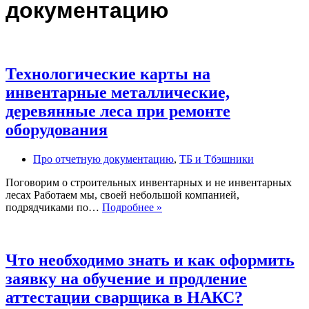
документацию
Технологические карты на
инвентарные металлические,
деревянные леса при ремонте
оборудования
Про отчетную документацию
,
ТБ и Тбэшники
Поговорим о строительных инвентарных и не инвентарных
лесах Работаем мы, своей небольшой компанией,
Технологические
подрядчиками по…
Подробнее »
карты
на
инвентарные
металлические,
Что необходимо знать и как оформить
деревянные
заявку на обучение и продление
леса
при
аттестации сварщика в НАКС?
ремонте