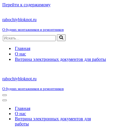
Перейти к содержимому
rabochiybloknot.ru
О буднях монтажников и ремонтников
Искать...
Главная
О нас
Витрина электронных документов для работы
rabochiybloknot.ru
О буднях монтажников и ремонтников
Меню
навигации
Меню
навигации
Главная
О нас
Витрина электронных документов для
работы