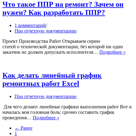
Начнем
Что такое ППР на ремонт? Зачем он
с
нужен? Как разработать ППР?
чистого
листа!
1 комментарий
Про отчетную документацию
Проект Производства Работ Открываем серию
статей о технической документации, без которой ни один
Что
заказчик не должен допускать исполнителя…
Подробнее »
тако
ППР
на
ремо
Как делать линейный график
Заче
ремонтных работ Excel
он
нуже
Как
Про отчетную документацию
разр
ППР
Для чего делают линейные графики выполнения работ Вот и
началась моя головная боль: срочно составить график
Как
проведения…
Подробнее »
делать
← Ранее
линейный
1
график