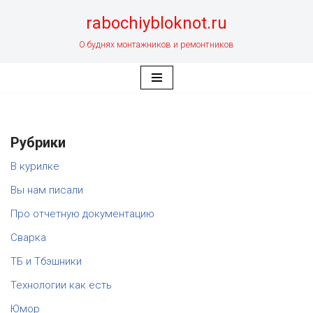
rabochiybloknot.ru
Перейти
О буднях монтажников и ремонтников
к
содержимому
Рубрики
В курилке
Вы нам писали
Про отчетную документацию
Сварка
ТБ и Тбэшники
Технологии как есть
Юмор